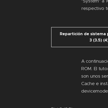
"System" a 1
respectivo t
Repartición de sistema p
3 (3.5) (4
A continuaci
ROM. El tuto
son unos sen
Cache e ins
devicemodel