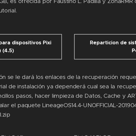
GB, es ofrecida por Faustino L. Padilla y ZonaRMR 
utorial.
ara dispositivos Pixi
Reparticion de sis
) (4.5)
P
ón se le dará los enlaces de la recuperación reque
rial de instalación ya dependerá cual sea la recupe
cillos pasos, hacer limpieza de Datos, Cache y AR
talar el paquete LineageOS14.4-UNOFFICIAL-20190
.zip