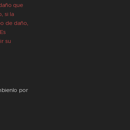
 daño que
 si la
ipo de daño,
 Es
ir su
mbienlo por