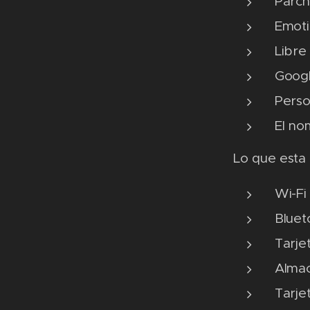
Parch
Emoti
Libre
Googl
Perso
El no
Lo que esta 
Wi-Fi
Bluet
Tarje
Almac
Tarje