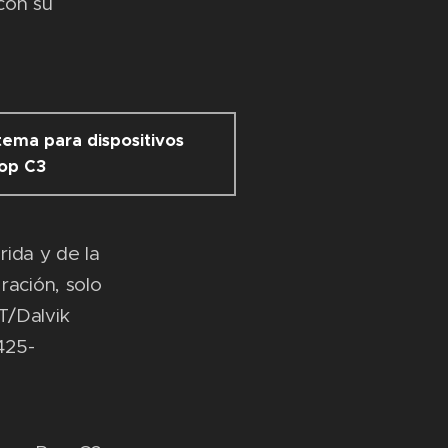
con su
tema para dispositivos
op C3
rida y de la
ración, solo
T/Dalvik
425-