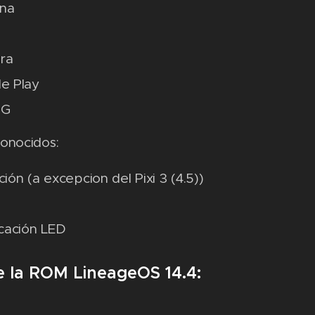
rna
ra
e Play
3G
onocidos:
ción (a excepcion del Pixi 3 (4.5))
icación LED
e la ROM LineageOS 14.4: