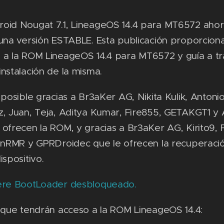
oid Nougat 7.1, LineageOS 14.4 para MT6572 ahor
una versión ESTABLE. Esta publicación proporciona
 a la ROM LineageOS 14.4 para MT6572 y guía a tr
nstalación de la misma.
 posible gracias a Br3aKer AG, Nikita Kulik, Antoni
z, Juan, Teja, Aditya Kumar, Fire855, GETAKGT1 y
ofrecen la ROM, y gracias a Br3aKer AG, Kirito9, F
nanRMR y GPRDroidec que le ofrecen la recuperaci
ispositivo.
ere BootLoader desbloqueado.
 que tendrán acceso a la ROM LineageOS 14.4: