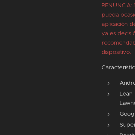
RENUNCIA: S
pueda ocasio
aplicación d
ya es decisi
recomendabl
dispositivo.
Característic
Andro
Lean 
Lawnc
Googl
Super