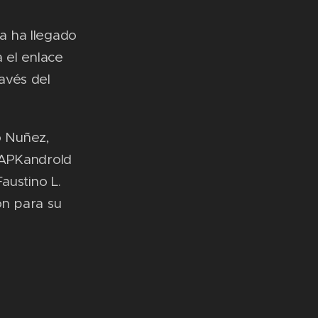
a ha llegado
 el enlace
avés del
o Nuñez,
 APKandroId
austino L.
ón para su