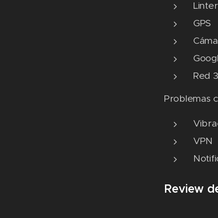
Linte
GPS
Cáma
Googl
Red 
Problemas c
Vibra
VPN
Notif
Review d