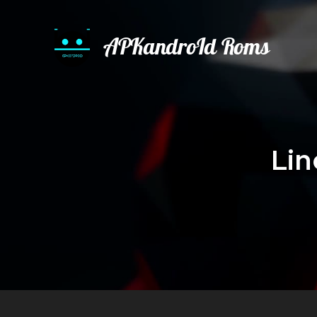
APKandroId Roms
Lin