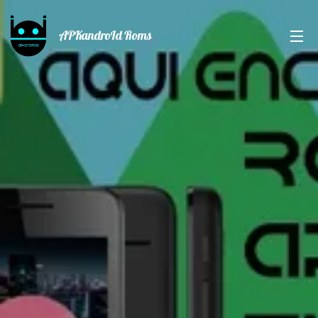
APKandroId Roms