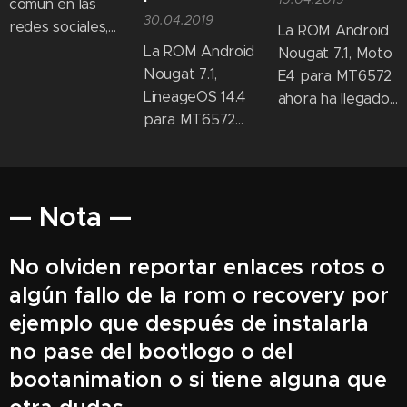
comun en las
30.04.2019
redes sociales,
La ROM Android
este tipo de
La ROM Android
Nougat 7.1, Moto
noticias
Nougat 7.1,
E4 para MT6572
normalmente
LineageOS 14.4
ahora ha llegado
generan pánico,
para MT6572
a través de una
descontento, o
ahora ha llegado
versión ESTABLE.
simplemente
a través de una
Esta publicación
termina
versión ESTABLE.
proporciona el
desinformando.
— Nota —
Esta publicación
enlace de
proporciona el
descarga a la
enlace de
ROM Moto E4
No olviden reportar enlaces rotos o
descarga a la
para MT6572 y
algún fallo de la rom o recovery por
ROM LineageOS
guía a través del
ejemplo que después de instalarla
14.4 para
proceso de
no pase del bootlogo o del
MT6572 y guía a
instalación de la
través del
misma.
bootanimation o si tiene alguna que
proceso de