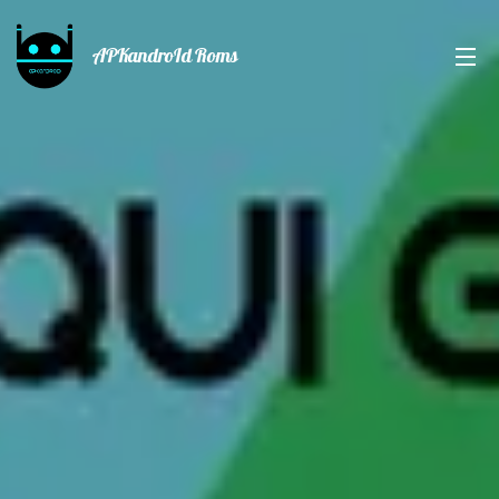
APKandroId Roms