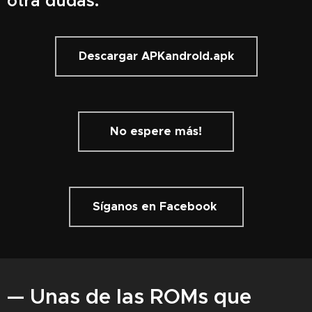
otra dudas.
instalación de la
misma.
Descargar APKandroId.apk
No espere más!
Síganos en Facebook
— Unas de las ROMs que